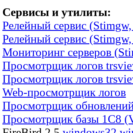
Сервисы и утилиты:
Релейный сервис (Stimgw
Релейный сервис (Stimgw,
Мониторинг серверов (St
Просмотрщик логов trsvi
Просмотрщик логов trsvie
Web-просмотрщик логов
Просмотрщик обновлений
Просмотрщик базы 1С8 (
FireBird 2.5
windows32
wi