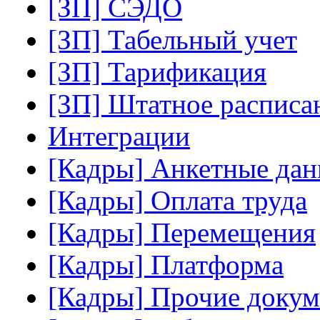
[ЗП] СЭДО
[ЗП] Табельный учет
[ЗП] Тарификация
[ЗП] Штатное расписа
Интеграции
[Кадры] Анкетные да
[Кадры] Оплата труда
[Кадры] Перемещения
[Кадры] Платформа
[Кадры] Прочие доку