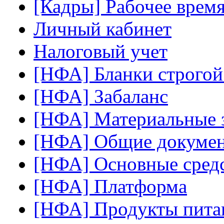
[Кадры] Рабочее врем
Личный кабинет
Налоговый учет
[НФА] Бланки строгой
[НФА] Забаланс
[НФА] Материальные 
[НФА] Общие докуме
[НФА] Основные сред
[НФА] Платформа
[НФА] Продукты пита