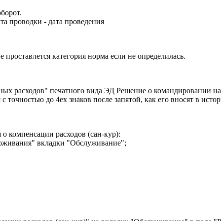
борот.
та проводки - дата проведения
е проставлется категория норма если не определилась.
ных расходов" печатного вида ЭД Решение о командировании на
 с точностью до 4ех знаков после запятой, как его вносят в исто
 о компенсации расходов (сан-кур):
проживания" вкладки "Обслуживание";