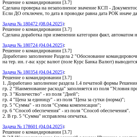
Решение о командировании [3.7]
Сделана проверка на незаполненое значение КСП - Документоо
Если ДО отключен, то дата в проводке равна дата РОК иначе да
Задача № 180472 (08.04.2025)
:
Решение о командировании [3.7]
Сделана доработка при изменении категории факт, автоматом н
Задача № 180724 (04.04.2025)
:
Решение о командировании [3.7]
Доработано заполнение Раздела 2 "Обоснование командировоч
на тер. ин. г-ва: курс валют (поле Курс Банка Валют) выводится
Задача № 180354 (04.04.2025)
:
Решение о командировании [3.7]
1. Доработано заполнение раздела 1.4 печатной формы Решения
гр. 2 "Наименование расхода" заполняется из поля "Условия 
гр. 3 "Количество" - из поля "Дней";
гр. 4 "Цена за единицу" - из поля "Цена за сутки (норма)";
гр. 5 "Сумма" - из поля "Сумма компенсации";
гр. 6 "Способ обеспечения" - из поля "Способ обеспечения".
2. В гр. 5 "Сумма" исправлена опечатка.
Задача № 178601 (04.04.2025)
:
Решение о командировании [3.7]