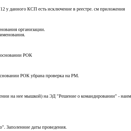
712 у данного КСП есть исключение в реестре. см приложения
нования организации.
аименования.
а основании РОК
основании РОК убрана проверка на РМ.
ении на нее мышкой) на ЭД "Решение о командировании" - наим
о". Заполенние даты проведения.