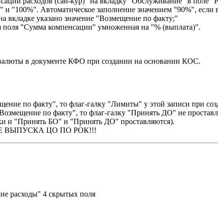
сации расходов (сан-кур)" на вкладку "Обслуживание" в поле "
" и "100%". Автоматическое заполнение значением "90%", если в
на вкладке указано значение "Возмещение по факту;"
из поля "Сумма компенсации" умноженная на "% (выплата)".
 валюты в документе КФО при создании на основании КОС.
ещение по факту", то флаг-галку "Лимиты" у этой записи при со
 "Возмещение по факту", то флаг-галку "Принять ДО" не проставл
лки и "Принять БО" и "Принять ДО" проставляются).
ВЫПУСКА ЦО ПО РОК!!!
ие расходы" 4 скрытых поля