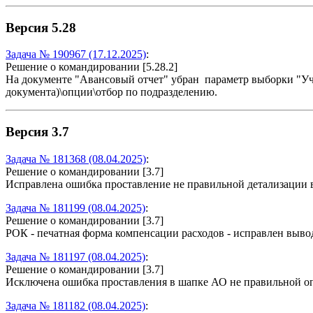
Версия 5.28
Задача № 190967 (17.12.2025)
:
Решение о командировании [5.28.2]
На документе "Авансовый отчет" убран параметр выборки "Уч
документа)\опции\отбор по подразделению.
Версия 3.7
Задача № 181368 (08.04.2025)
:
Решение о командировании [3.7]
Исправлена ошибка проставление не правильной детализации 
Задача № 181199 (08.04.2025)
:
Решение о командировании [3.7]
РОК - печатная форма компенсации расходов - исправлен выво
Задача № 181197 (08.04.2025)
:
Решение о командировании [3.7]
Исключена ошибка проставления в шапке АО не правильной о
Задача № 181182 (08.04.2025)
: