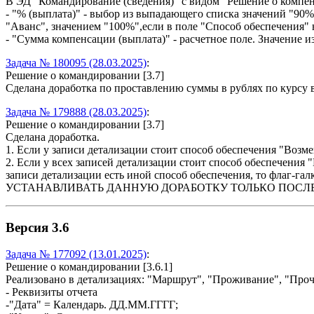
В ЭД "Командирование (сведения)" с видом "Решение о компен
- "% (выплата)" - выбор из выпадающего списка значений "90%
"Аванс", значением "100%",если в поле "Способ обеспечения" 
- "Сумма компенсации (выплата)" - расчетное поле. Значение 
Задача № 180095 (28.03.2025)
:
Решение о командировании [3.7]
Сделана доработка по проставлению суммы в рублях по курсу
Задача № 179888 (28.03.2025)
:
Решение о командировании [3.7]
Сделана доработка.
1. Если у записи детализации стоит способ обеспечения "Возм
2. Если у всех записей детализации стоит способ обеспечения
записи детализации есть иной способ обеспечения, то флаг-га
УСТАНАВЛИВАТЬ ДАННУЮ ДОРАБОТКУ ТОЛЬКО ПОСЛЕ 
Версия 3.6
Задача № 177092 (13.01.2025)
:
Решение о командировании [3.6.1]
Реализовано в детализациях: "Маршрут", "Проживание", "Проч
- Реквизиты отчета
-"Дата" = Календарь. ДД.ММ.ГГГГ;