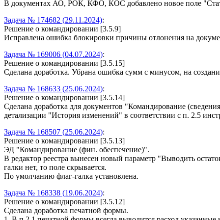
В документах АО, РОК, КФО, КОС добавлено новое поле "Стат
Задача № 174682 (29.11.2024)
:
Решение о командировании [3.5.9]
Исправлена ошибка блокировки причины отлонения на докум
Задача № 169006 (04.07.2024)
:
Решение о командировании [3.5.15]
Сделана доработка. Убрана ошибка сумм с минусом, на создан
Задача № 168633 (25.06.2024)
:
Решение о командировании [3.5.14]
Сделана доработка для документов "Командирование (сведения
детализации "История изменений" в соответствии с п. 2.5 инс
Задача № 168507 (25.06.2024)
:
Решение о командировании [3.5.13]
ЭД "Командирование (фин. обеспечение)".
В редактор реестра вынесен новый параметр "Выводить остаток
галки нет, то поле скрывается.
По умолчанию флаг-галка установлена.
Задача № 168338 (19.06.2024)
:
Решение о командировании [3.5.12]
Сделана доработка печатной формы.
1. В п.2.1 печатной формы всегда выводится расход указанные