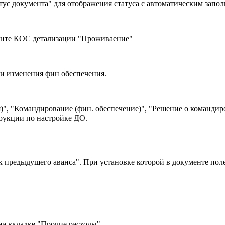
ус документа" для отображения статуса с автоматическим запо
енте КОС детализации "Проживаение"
ии изменения фин обеспечения.
)", "Командирование (фин. обеспечение)", "Решение о командир
трукции по настройке ДО.
 предыдущего аванса". При установке которой в документе поле
 на вкладке "Прочие расходы"