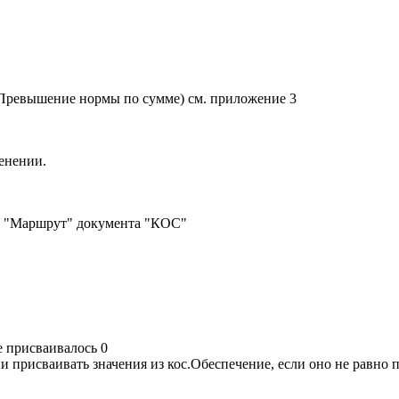
е (Превышение нормы по сумме) см. приложение 3
енении.
ии "Маршрут" документа "КОС"
 присваивалось 0
 присваивать значения из кос.Обеспечение, если оно не равно 