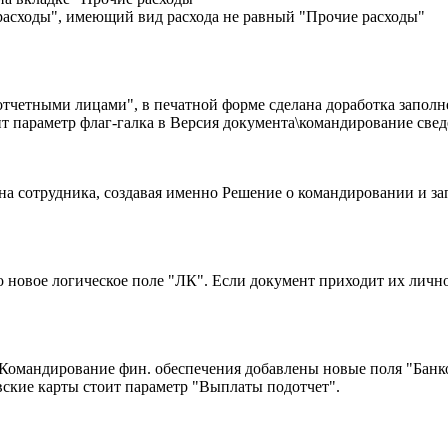
е расходы", имеющий вид расхода не равный "Прочие расходы"
тчетными лицами", в печатной форме сделана доработка заполне
оит параметр флаг-галка в Версия документа\командирование све
а сотрудника, создавая именно Решение о командировании и за
новое логическое поле "ЛК". Если документ приходит их личног
Командирование фин. обеспечения добавлены новые поля "Банко
овские карты стоит параметр "Выплаты подотчет".