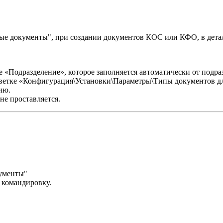
ые документы", при создании документов КОС или КФО, в дет
«Подразделение», которое заполняется автоматически от подраз
 в ветке «Конфигурация\Установки\Параметры\Типы документов 
ию.
не проставляется.
кументы"
 командировку.